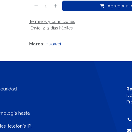
Agregar al c
Términos y condiciones
Envío: 2-3 días hábiles
Marca:
Huawei
eguridad
Re
Do
Pr
cnología hasta
, telefonía IP,