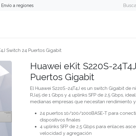
Envío a regiones
guridad
Energía
Telefonía y Colaboración
Computa
4J Switch 24 Puertos Gigabit
Huawei eKit S220S-24T4J
Puertos Gigabit
El Huawei S220S -24T4J es un switch Gigabit de n
RJ45 de 1 Gbps y 4 uplinks SFP de 2,5 Gbps, ide
medianas empresas que necesitan rendimiento y s
24 puertos 10/100/1000BASE‑T para conecti
dispositivos finales
4 uplinks SFP de 2,5 Gbps para enlaces asc
velocidad y agregación