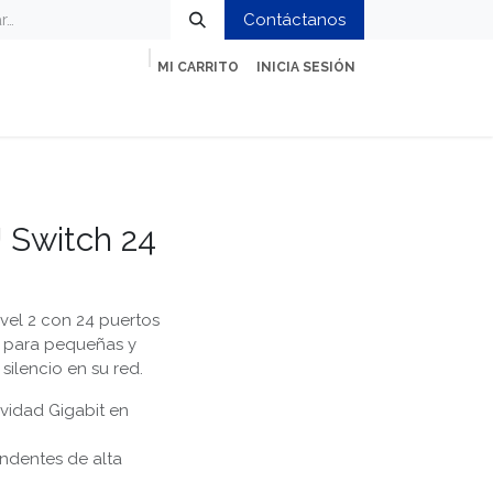
Contáctanos
MI CARRITO
INICIA SESIÓN
ción
Impresión y Oficina
Servicios
 Switch 24
ivel 2 con 24 puertos
al para pequeñas y
ilencio en su red.
vidad Gigabit en
endentes de alta