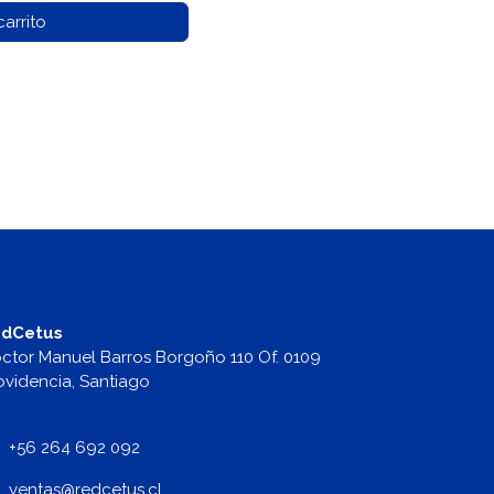
arrito
dCetus
ctor Manuel Barros Borgoño 110 Of. 0109
ovidencia, Santiago
+56 264 692 092
v
entas@redcetus.cl