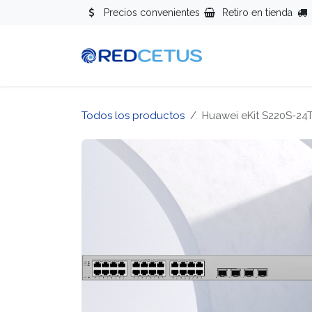
Ir al contenido
Precios convenientes
Retiro en tienda
Redes
Se
Todos los productos
Huawei eKit S220S-24T