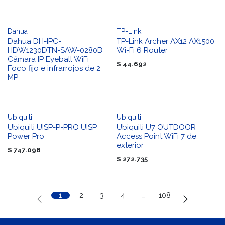
Dahua
TP-Link
Dahua DH-IPC-
TP-Link Archer AX12 AX1500
HDW1230DTN-SAW-0280B
Wi-Fi 6 Router
Cámara IP Eyeball WiFi
$
44.692
Foco fijo e infrarrojos de 2
MP
Ubiquiti
Ubiquiti
Ubiquiti UISP-P-PRO UISP
Ubiquiti U7 OUTDOOR
Power Pro
Access Point WiFi 7 de
exterior
$
747.096
$
272.735
1
2
3
4
…
108