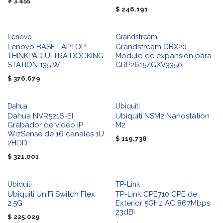
$
3.455
$
246.191
Lenovo
Grandstream
Lenovo BASE LAPTOP
Grandstream GBX20
THINKPAD ULTRA DOCKING
Módulo de expansión para
STATION 135 W
GRP2615/GXV3350
$
376.679
Dahua
Ubiquiti
Dahua NVR5216-EI
Ubiquiti NSM2 Nanostation
Grabador de vídeo IP
M2
WizSense de 16 canales 1U
$
119.738
2HDD
$
321.001
Ubiquiti
TP-Link
Ubiquiti UniFi Switch Flex
TP-Link CPE710 CPE de
2.5G
Exterior 5GHz AC 867Mbps
23dBi
$
225.029