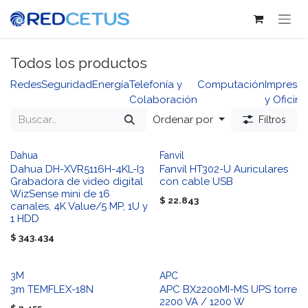
Ir al contenido
Todos los productos
Redes
Seguridad
Energía
Telefonía y
Computación
Impresió
Colaboración
y Oficina
Ordenar por
Filtros
Dahua
Fanvil
Dahua DH-XVR5116H-4KL-I3
Fanvil HT302-U Auriculares
Grabadora de video digital
con cable USB
WizSense mini de 16
$
22.843
canales, 4K Value/5 MP, 1U y
1 HDD
$
343.434
3M
APC
3m TEMFLEX-18N
APC BX2200MI-MS UPS torre
2200 VA / 1200 W