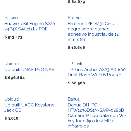
$
82.679
Huawei
Brother
Huawei eKit Engine S220-
Brother TZE-S231 Cinta
24P4X Switch L2 POE
negro sobre blanco
adhesivo industrial de 12
$
513.473
mm x 8m
$
16.898
Ubiquiti
TP-Link
Ubiquiti UNAS-PRO NAS
TP-Link Archer AX23 AX1800
Dual-Band Wi-Fi 6 Router
$
696.864
$
68.568
Ubiquiti
Dahua
Ubiquiti UACC Keystone
Dahua DH-IPC-
Jack C6
HFW1230DS1N-SAW-0280B
Cámara IP tipo bala con Wi-
$
3.618
Fi y foco fijo de 2 MP e
infrarrojos