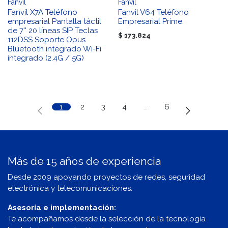
Fanvil
Fanvil
Fanvil X7A Teléfono
Fanvil V64 Teléfono
empresarial Pantalla táctil
Empresarial Prime
de 7'' 20 líneas SIP Teclas
$
173.824
112DSS Soporte Opus
Bluetooth integrado Wi-Fi
integrado (2.4G / 5G)
1
2
3
4
…
6
Más de 15 años de experiencia
Desde 2009 apoyando proyectos de redes, seguridad
electrónica y telecomunicaciones.
Asesoría e implementación:
Te acompañamos desde la selección de la tecnología