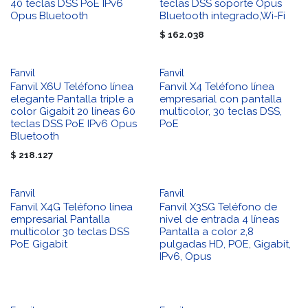
40 teclas DSS PoE IPv6
teclas DSS soporte Opus
Opus Bluetooth
Bluetooth integrado,Wi-Fi
$
162.038
Fanvil
Fanvil
Fanvil X6U Teléfono línea
Fanvil X4 Teléfono línea
elegante Pantalla triple a
empresarial con pantalla
color Gigabit 20 líneas 60
multicolor, 30 teclas DSS,
teclas DSS PoE IPv6 Opus
PoE
Bluetooth
$
218.127
Fanvil
Fanvil
Fanvil X4G Teléfono línea
Fanvil X3SG Teléfono de
empresarial Pantalla
nivel de entrada 4 líneas
multicolor 30 teclas DSS
Pantalla a color 2,8
PoE Gigabit
pulgadas HD, POE, Gigabit,
IPv6, Opus