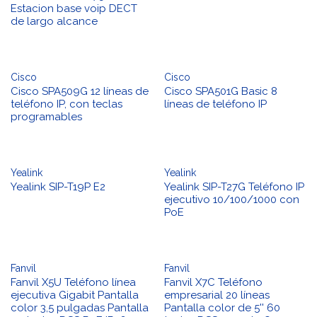
Estacion base voip DECT
de largo alcance
Cisco
Cisco
Cisco SPA509G 12 líneas de
Cisco SPA501G Basic 8
teléfono IP, con teclas
líneas de teléfono IP
programables
Yealink
Yealink
Yealink SIP-T19P E2
Yealink SIP-T27G Teléfono IP
ejecutivo 10/100/1000 con
PoE
Fanvil
Fanvil
Fanvil X5U Teléfono línea
Fanvil X7C Teléfono
ejecutiva Gigabit Pantalla
empresarial 20 líneas
color 3,5 pulgadas Pantalla
Pantalla color de 5'' 60