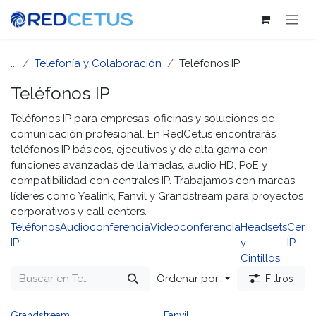
Ir al contenido
...
Telefonía y Colaboración
Teléfonos IP
Teléfonos IP
Teléfonos IP para empresas, oficinas y soluciones de
comunicación profesional. En RedCetus encontrarás
teléfonos IP básicos, ejecutivos y de alta gama con
funciones avanzadas de llamadas, audio HD, PoE y
compatibilidad con centrales IP. Trabajamos con marcas
líderes como Yealink, Fanvil y Grandstream para proyectos
corporativos y call centers.
Teléfonos
Audioconferencia
Videoconferencia
Headsets
Centr
IP
y
IP
Cintillos
Ordenar por
Filtros
Grandstream
Fanvil