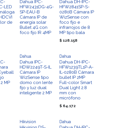
AC-
Dahua IPC-
Dahua DH-IPC-
C-LED
HFW2431DG-4G-
HFW2841SP-S-
náloga
SP-EAU-B
0280B Cámara IP
 HDCVI
Cámara IP de
WizSense con
lor de
energía solar
foco fijo e
Bullet 4G con
infrarrojos de 8
foco fijo IR 4MP
MP tipo bala
$
128.158
Dahua
Dahua
AC-
Dahua IPC-
Dahua DH-IPC-
mara
HDW2249T-S-IL
HFW1239TL1P-A-
Eyeball
Cámara IP
IL-0280B Cámara
ijo
WizSense tipo
bullet IP 2MP
 2 MP
domo con lente
Full-color Smart
fijo y luz dual
Dual Light 2.8
inteligente 2 MP
mm con
micrófono
$
64.172
Hikvision
Dahua
Hikvision DS-
Dahua DH-IPC-