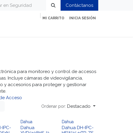
Contáctanos
MI CARRITO
INICIA SESIÓN
ción
Impresión y Oficina
Servicios
ctrónica para monitoreo y control de accesos
as. Incluye cámaras de videovigilancia,
o y accesorios para proteger y gestionar
nte.
 de Acceso
Destacado
Ordenar por:
Dahua
Dahua
-IPC-
Dahua
Dahua DH-IPC-