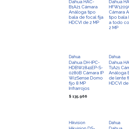
Dahua HAC-
Dahua H
B1A21 Cámara
HFW1209
Análoga tipo
Cámara A
bala de focal fija
tipo bala
HDCVI de 2 MP
a todo co
2 MP
Dahua
Dahua
Dahua DH-IPC-
Dahua H
HDBW2841EP-S-
T1A21 Cá
0280B Cámara IP
Análoga 
WizSense Domo
de lente f
fijo 8 MP
HDCVI de
Infrarrojos
$
135.966
Hikvision
Dahua
Hikvision DS-
Dahua