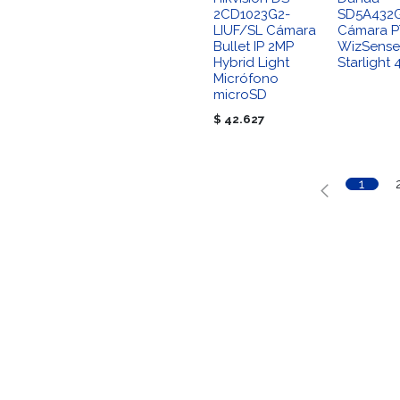
2CD1023G2-
SD5A432
LIUF/SL Cámara
Cámara P
Bullet IP 2MP
WizSense
Hybrid Light
Starlight
Micrófono
microSD
$
42.627
1