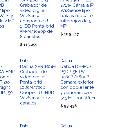
DS1N-
XVR5108HS-I3
HFW2541TP-ZS-
0B
Grabador de
27135 Cámara IP
 tipo
vídeo digital
WizSense tipo
Wi-Fi y
WizSense
bala varifocal e
de 2 MP
compacto 1U
infrarrojos de 5
jos
1HDD Penta-brid
MP
5M-N/1080p de
$
189.417
8 canales
$
115.255
Dahua
Dahua
-
Dahua XVR1B04-I
Dahua DH-IPC-
GA-HNR
Grabador de
P5DP-5F-PV-
domo
vídeo digital
0280B/0600B
P 25x
Penta-brid
Cámara exterior
light
1080N/720p
con doble lente
IR 150
Cooper 1U 1HDD
y panorámica y
WizSense de 4
5+5 MP con Wi-Fi
canales
$
93.436
Dahua
Dahua