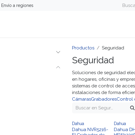
Envío a regiones
guridad
Energía
Telefonía y Colaboración
Computa
Productos
Seguridad
Seguridad
Soluciones de seguridad ele
en hogares, oficinas y empres
sistemas de control de acces
instalaciones de forma eficie
Cámaras
Grabadores
Control
Dahua
Dahua
Dahua NVR5216-
Dahua DH