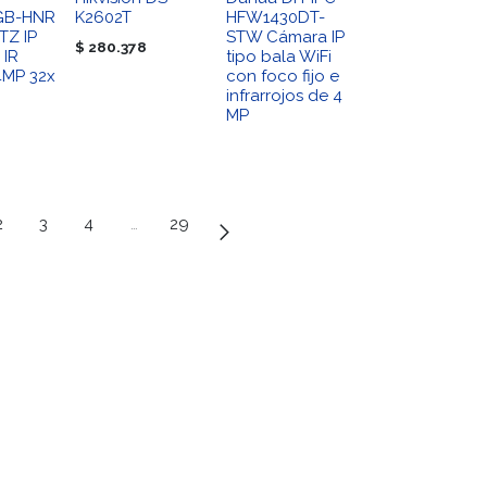
GB-HNR
K2602T
HFW1430DT-
TZ IP
STW Cámara IP
$
280.378
 IR
tipo bala WiFi
 4MP 32x
con foco fijo e
infrarrojos de 4
MP
2
3
4
…
29