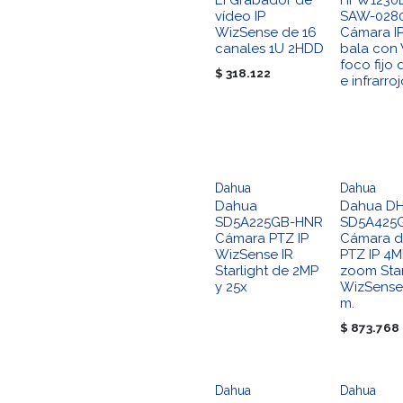
EI Grabador de
HFW1230
vídeo IP
SAW-028
WizSense de 16
Cámara IP
canales 1U 2HDD
bala con 
foco fijo 
$
318.122
e infrarro
Dahua
Dahua
Dahua
Dahua DH
SD5A225GB-HNR
SD5A425
Cámara PTZ IP
Cámara 
WizSense IR
PTZ IP 4M
Starlight de 2MP
zoom Star
y 25x
WizSense 
m.
$
873.768
Dahua
Dahua