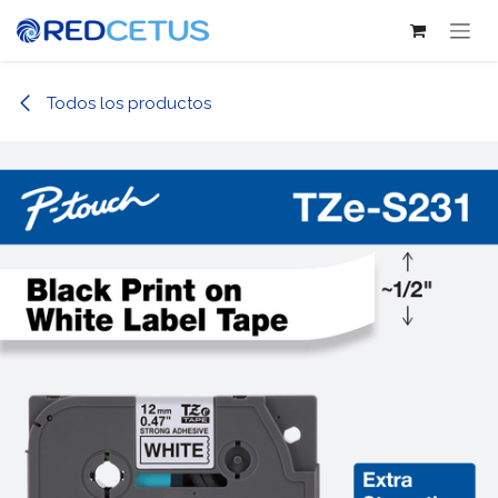
Ir al contenido
Todos los productos