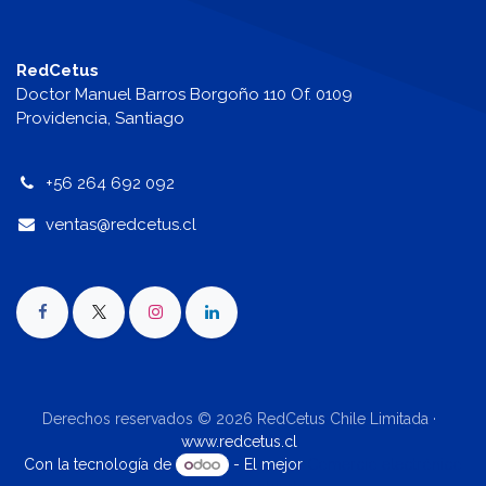
RedCetus
Doctor Manuel Barros Borgoño 110 Of. 0109
Providencia, Santiago
+56 264 692 092
v
entas@redcetus.cl
Derechos reservados © 2026 RedCetus Chile Limitada ·
www.redcetus.cl
Con la tecnología de
- El mejor
Comercio electrónico