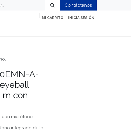
Contáctanos
MI CARRITO
INICIA SESIÓN
ción
Impresión y Oficina
Servicios
no.
00EMN-A-
eyeball
 m con
 con micrófono.
fono integrado de la