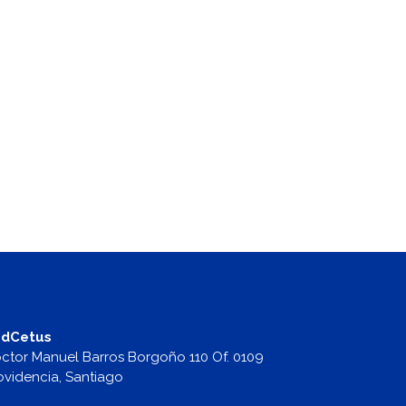
dCetus
ctor Manuel Barros Borgoño 110 Of. 0109
ovidencia, Santiago