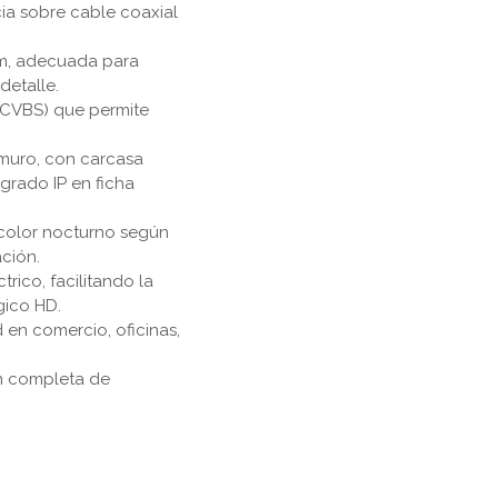
ia sobre cable coaxial
mm, adecuada para
detalle.
 CVBS) que permite
muro, con carcasa
 grado IP en ficha
 color nocturno según
ción.
rico, facilitando la
gico HD.
n comercio, oficinas,
ón completa de