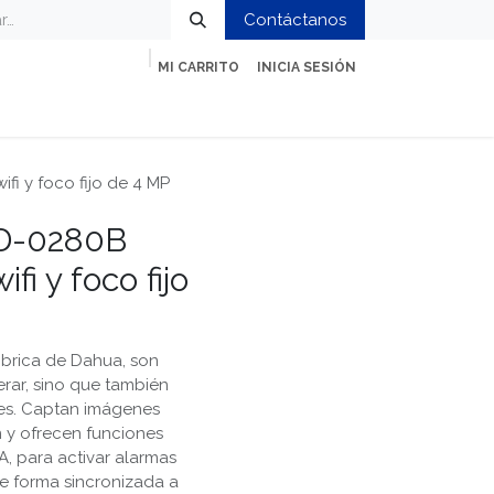
Contáctanos
MI CARRITO
INICIA SESIÓN
ción
Impresión y Oficina
Servicios
i y foco fijo de 4 MP
D-0280B
fi y foco fijo
ámbrica de Dahua, son
erar, sino que también
les. Captan imágenes
n y ofrecen funciones
, para activar alarmas
de forma sincronizada a