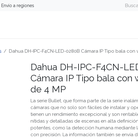
Envío a regiones
guridad
Energía
Telefonía y Colaboración
Computa
s
Dahua DH-IPC-F4CN-LED-0280B Cámara IP Tipo bala con wif
Dahua DH-IPC-F4CN-LE
Cámara IP Tipo bala con wi
de 4 MP
La serie Bullet, que forma parte de la serie inal
cámaras que no solo son fáciles de instalar y op
tienen un rendimiento excepcional y son rentab
nítidas y detalladas de escenas en alta definició
potentes, como la detección humana mediante IA
con precisión. La información también se envía 