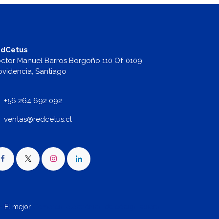
dCetus
ctor Manuel Barros Borgoño 110 Of. 0109
ovidencia, Santiago
+56 264 692 092
v
entas@redcetus.cl
- El mejor
Comercio electrónico de código abierto