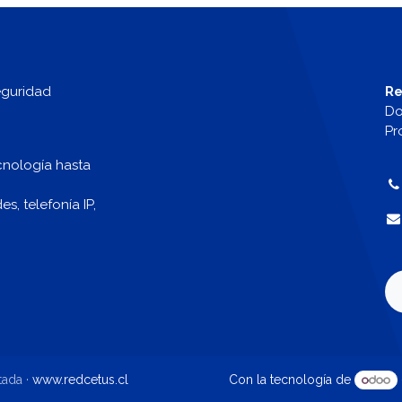
eguridad
Re
Do
Pr
cnología hasta
, telefonía IP,
tada ·
www.redcetus.cl
Con la tecnología de