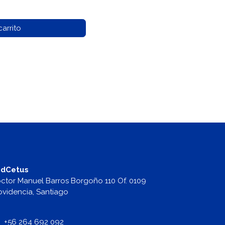
arrito
dCetus
ctor Manuel Barros Borgoño 110 Of. 0109
ovidencia, Santiago
+56 264 692 092