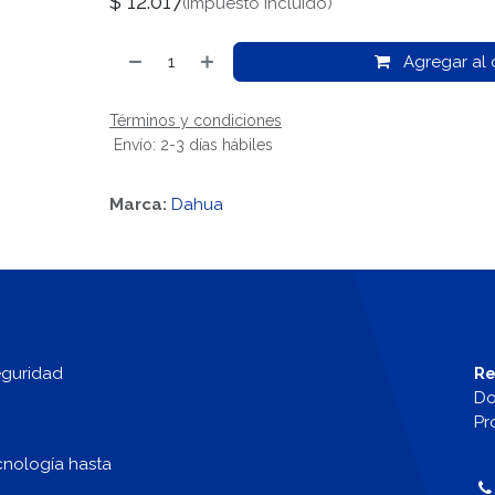
$
12.017
(impuesto incluido)
Agregar al c
Términos y condiciones
Envío: 2-3 días hábiles
Marca:
Dahua
eguridad
Re
Do
Pr
cnología hasta