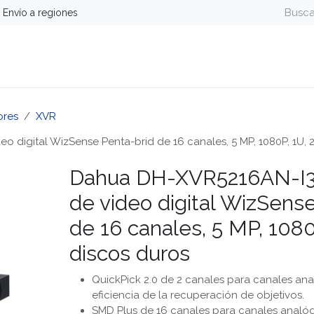
Envío a regiones
guridad
Energía
Telefonía y Colaboración
Computa
ores
XVR
digital WizSense Penta-brid de 16 canales, 5 MP, 1080P, 1U, 2
Dahua DH-XVR5216AN-I3
de video digital WizSens
de 16 canales, 5 MP, 1080
discos duros
QuickPick 2.0 de 2 canales para canales an
eficiencia de la recuperación de objetivos.
SMD Plus de 16 canales para canales analó