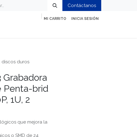
Contáctanos
MI CARRITO
INICIA SESIÓN
ción
Impresión y Oficina
Servicios
 discos duros
 Grabadora
e Penta-brid
P, 1U, 2
alógicos que mejora la
gicos o SMD de 24