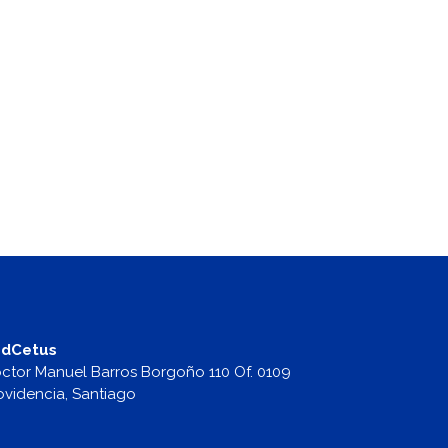
dCetus
ctor Manuel Barros Borgoño 110 Of. 0109
ovidencia, Santiago