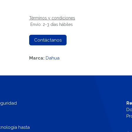
Términos y condiciones
Envío: 2-3 días hábiles
Contáctanos
Marca:
Dahua
eguridad
Re
Do
Pr
cnología hasta