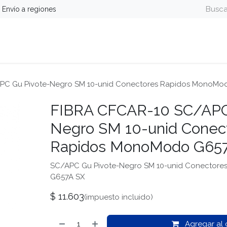
Envío a regiones
guridad
Energía
Telefonía y Colaboración
Computa
PC Gu Pivote-Negro SM 10-unid Conectores Rapidos MonoMo
FIBRA CFCAR-10 SC/APC
Negro SM 10-unid Conec
Rapidos MonoModo G65
SC/APC Gu Pivote-Negro SM 10-unid Conector
G657A SX
$
11.603
(impuesto incluido)
Agregar al c