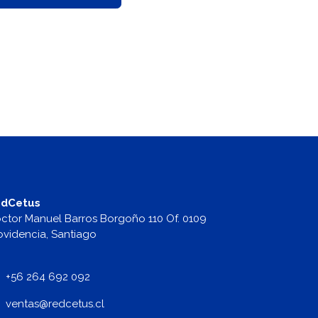
dCetus
ctor Manuel Barros Borgoño 110 Of. 0109
ovidencia, Santiago
+56 264 692 092
v
entas@redcetus.cl