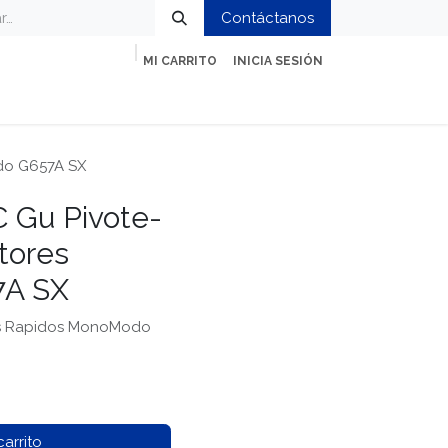
Contáctanos
MI CARRITO
INICIA SESIÓN
ción
Impresión y Oficina
Servicios
do G657A SX
 Gu Pivote-
tores
7A SX
es Rapidos MonoModo
arrito