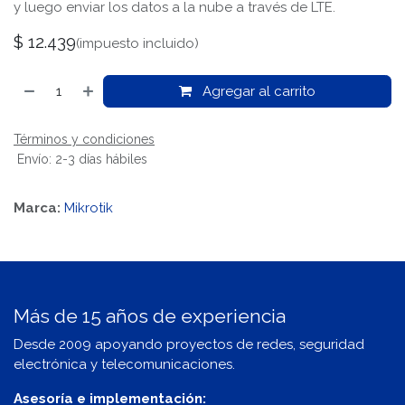
y luego enviar los datos a la nube a través de LTE.
$
12.439
(impuesto incluido)
Agregar al carrito
Términos y condiciones
Envío: 2-3 días hábiles
Marca:
Mikrotik
Más de 15 años de experiencia
Desde 2009 apoyando proyectos de redes, seguridad
electrónica y telecomunicaciones.
Asesoría e implementación: