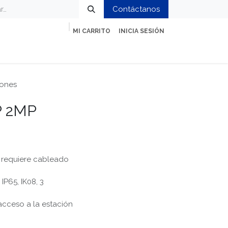
Contáctanos
MI CARRITO
INICIA SESIÓN
ción
Impresión y Oficina
Servicios
tones
IP 2MP
o requiere cableado
IP65, IK08, 3
 acceso a la estación