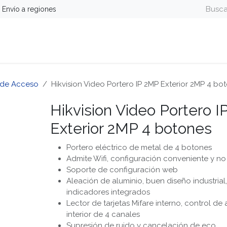
Envío a regiones
guridad
Energía
Telefonía y Colaboración
Computa
 de Acceso
Hikvision Video Portero IP 2MP Exterior 2MP 4 bo
Hikvision Video Portero 
Exterior 2MP 4 botones
Portero eléctrico de metal de 4 botones
Admite Wifi, configuración conveniente y n
Soporte de configuración web
Aleación de aluminio, buen diseño industrial, 
indicadores integrados
Lector de tarjetas Mifare interno, control de
interior de 4 canales
Supresión de ruido y cancelación de eco