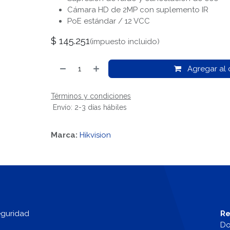
Cámara HD de 2MP con suplemento IR
PoE estándar / 12 VCC
$
145.251
(impuesto incluido)
Agregar al c
Términos y condiciones
Envío: 2-3 días hábiles
Marca:
Hikvision
eguridad
Re
Do