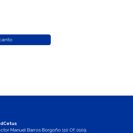
arrito
dCetus
ctor Manuel Barros Borgoño 110 Of. 0109