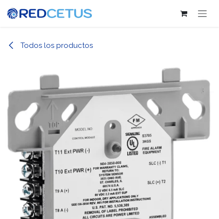
Ir al contenido
Todos los productos