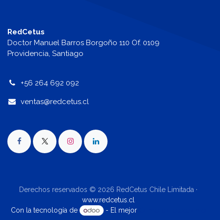
RedCetus
Doctor Manuel Barros Borgoño 110 Of. 0109
Providencia, Santiago
+56 264 692 092
v
entas@redcetus.cl
Derechos reservados © 2026 RedCetus Chile Limitada ·
www.redcetus.cl
Con la tecnología de
- El mejor
Comercio electrónico