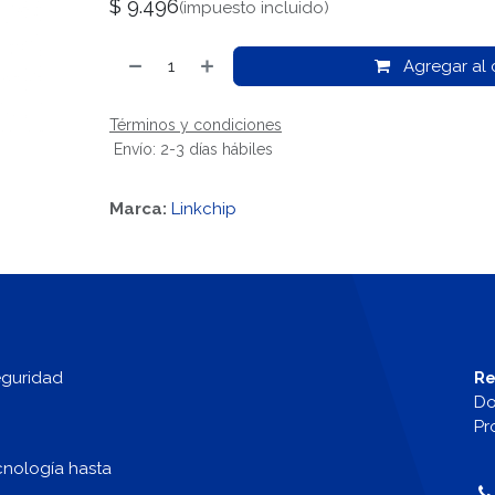
$
9.496
(impuesto incluido)
Agregar al c
Términos y condiciones
Envío: 2-3 días hábiles
Marca:
Linkchip
eguridad
Re
Do
Pr
cnología hasta