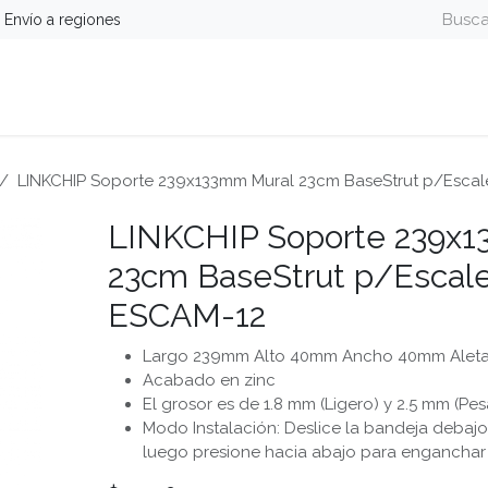
Envío a regiones
guridad
Energía
Telefonía y Colaboración
Computa
LINKCHIP Soporte 239x133mm Mural 23cm BaseStrut p/Escale
LINKCHIP Soporte 239x
23cm BaseStrut p/Escaler
ESCAM-12
Largo 239mm Alto 40mm Ancho 40mm Alet
Acabado en zinc
El grosor es de 1.8 mm (Ligero) y 2.5 mm (Pe
Modo Instalación: Deslice la bandeja debajo
luego presione hacia abajo para enganchar