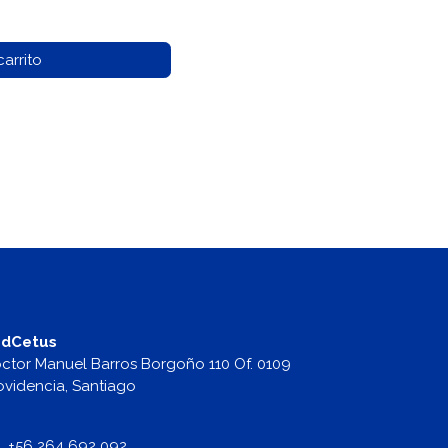
arrito
dCetus
ctor Manuel Barros Borgoño 110 Of. 0109
ovidencia, Santiago
+56 264 692 092