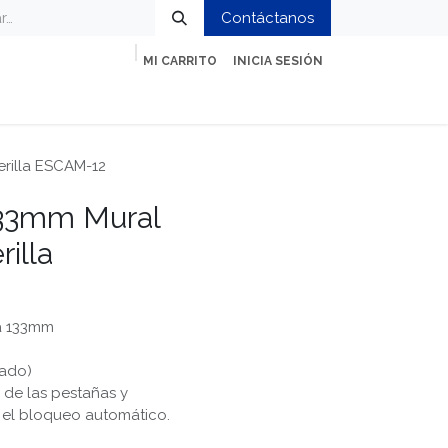
Contáctanos
MI CARRITO
INICIA SESIÓN
ción
Impresión y Oficina
Servicios
rilla ESCAM-12
133mm Mural
illa
a 133mm
sado)
 de las pestañas y
 el bloqueo automático.