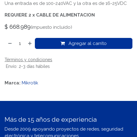
Una entrada es de 100-240VAC y la otra es de 16-25VDC
REQUIERE 2 x CABLE DE ALIMENTACION
$
668.989
(impuesto incluido)
Agregar al carrito
Términos y condiciones
Envío: 2-3 días hábiles
Marca:
Mikrotik
Más de 15 años de experiencia
Desde 2009 apoyando proyectos de redes, seguridad
electrónica y telecomunicaciones.