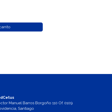
arrito
dCetus
ctor Manuel Barros Borgoño 110 Of. 0109
ovidencia, Santiago