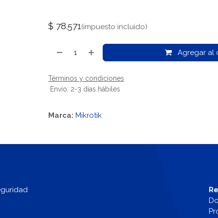
$
78.571
(impuesto incluido)
Agregar al c
Términos y condiciones
Envío: 2-3 días hábiles
Marca:
Mikrotik
eguridad
Re
Do
Pr