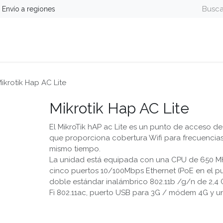
Envío a regiones
guridad
Energía
Telefonía y Colaboración
Computa
ikrotik Hap AC Lite
Mikrotik Hap AC Lite
El MikroTik hAP ac Lite es un punto de acceso d
que proporciona cobertura Wifi para frecuencias
mismo tiempo.
La unidad está equipada con una CPU de 650 M
cinco puertos 10/100Mbps Ethernet (PoE en el pu
doble estándar inalámbrico 802.11b /g/n de 2,4 
Fi 802.11ac, puerto USB para 3G / módem 4G y un