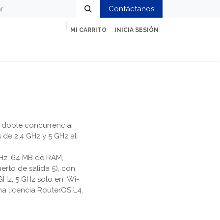
Contáctanos
MI CARRITO
INICIA SESIÓN
ción
Impresión y Oficina
Servicios
e doble concurrencia,
 de 2,4 GHz y 5 GHz al
Hz, 64 MB de RAM,
erto de salida 5), con
GHz, 5 GHz solo en Wi-
a licencia RouterOS L4.