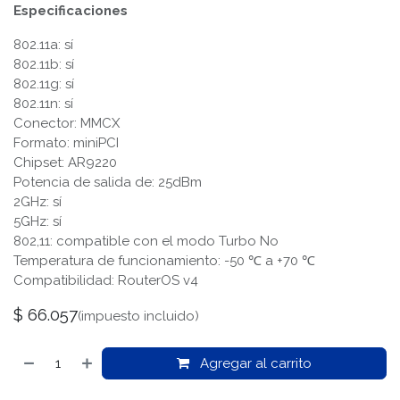
Especificaciones
802.11a: sí
802.11b: sí
802.11g: sí
802.11n: sí
Conector: MMCX
Formato: miniPCI
Chipset: AR9220
Potencia de salida de: 25dBm
2GHz: sí
5GHz: sí
802,11: compatible con el modo Turbo No
Temperatura de funcionamiento: -50 ℃ a +70 ℃
Compatibilidad: RouterOS v4
$
66.057
(impuesto incluido)
Agregar al carrito