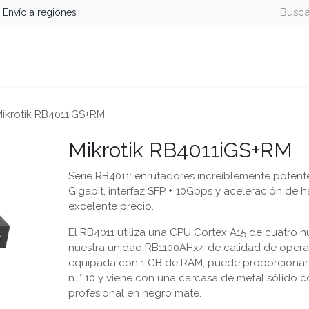
Envío a regiones
guridad
Energía
Telefonía y Colaboración
Computa
ikrotik RB4011iGS+RM
Mikrotik RB4011iGS+RM
Serie RB4011: enrutadores increíblemente potent
Gigabit, interfaz SFP + 10Gbps y aceleración de 
excelente precio.
El RB4011 utiliza una CPU Cortex A15 de cuatro n
nuestra unidad RB1100AHx4 de calidad de operad
equipada con 1 GB de RAM, puede proporcionar 
n. ° 10 y viene con una carcasa de metal sólido
profesional en negro mate.