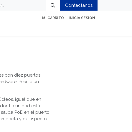
Contáctanos
MI CARRITO
INICIA SESIÓN
ción
Impresión y Oficina
Servicios
es con diez puertos
hardware IPsec a un
úcleos, igual que en
or. La unidad está
salida PoE en el puerto
 compacta y de aspecto