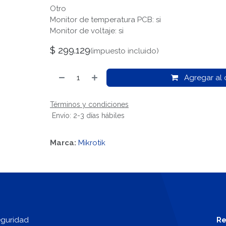
Otro
Monitor de temperatura PCB: si
Monitor de voltaje: si
$
299.129
(impuesto incluido)
Agregar al c
Términos y condiciones
Envío: 2-3 días hábiles
Marca:
Mikrotik
eguridad
Re