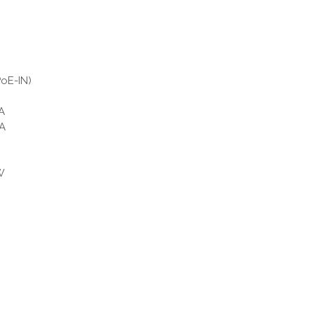
oE-IN)
A
mA
W