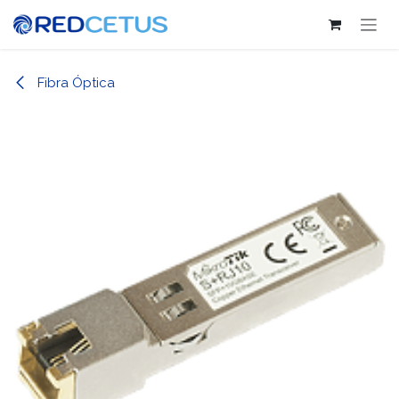
Ir al contenido
Fibra Óptica