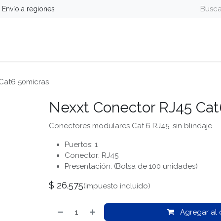
Envío a regiones
guridad
Energía
Telefonía y Colaboración
Computa
Cat6 50micras
Nexxt Conector RJ45 Cat
Conectores modulares Cat.6 RJ45, sin blindaje
Puertos: 1
Conector: RJ45
Presentación: (Bolsa de 100 unidades)
$
26.575
(impuesto incluido)
Agregar al c