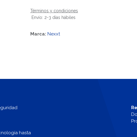
Términos y condiciones
Envío: 2-3 días hábiles
Marca:
Nexxt
eguridad
Re
Do
Pr
cnología hasta