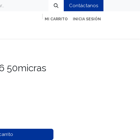
Contáctanos
MI CARRITO
INICIA SESIÓN
ción
Impresión y Oficina
Servicios
6 50micras
arrito