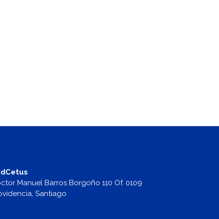
dCetus
ctor Manuel Barros Borgoño 110 Of. 0109
ovidencia, Santiago