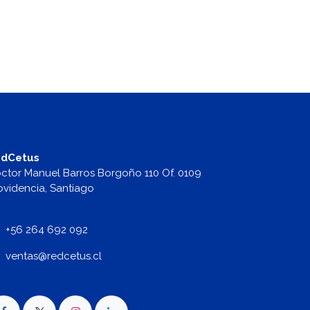
dCetus
ctor Manuel Barros Borgoño 110 Of. 0109
ovidencia, Santiago
+56 264 692 092
v
entas@redcetus.cl