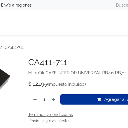
Envío a regiones
guridad
Energía
Telefonía y Colaboración
Computa
CA411-711
CA411-711
MikroTik CASE INTERIOR UNIVERSAL RB411 RB711
$
12.195
(impuesto incluido)
Agregar al c
Términos y condiciones
Envío: 2-3 días hábiles