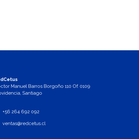
dCetus
ctor Manuel Barros Borgoño 110 Of. 0109
ovidencia, Santiago
+56 264 692 092
v
entas@redcetus.cl