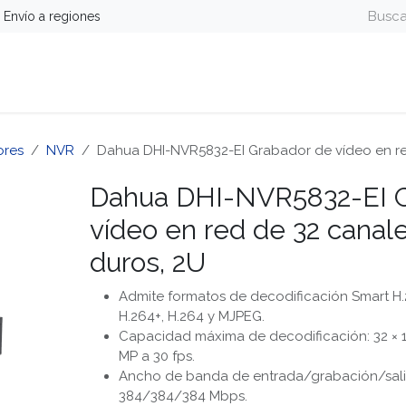
Envío a regiones
guridad
Energía
Telefonía y Colaboración
Computa
ores
NVR
Dahua DHI-NVR5832-EI Grabador de vídeo en red
Dahua DHI-NVR5832-EI G
vídeo en red de 32 canale
duros, 2U
Admite formatos de decodificación Smart H.2
H.264+, H.264 y MJPEG.
Capacidad máxima de decodificación: 32 × 1
MP a 30 fps.
Ancho de banda de entrada/grabación/sal
384/384/384 Mbps.