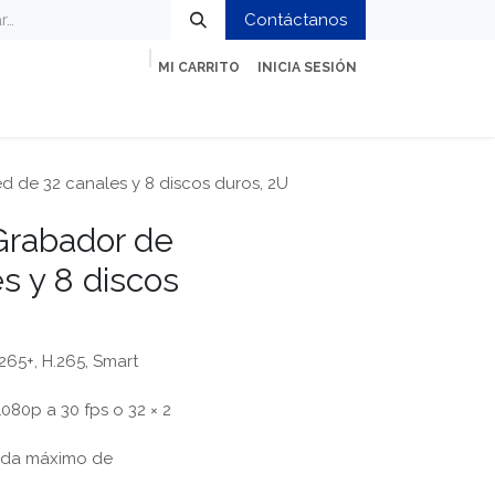
Contáctanos
MI CARRITO
INICIA SESIÓN
ción
Impresión y Oficina
Servicios
 de 32 canales y 8 discos duros, 2U
rabador de
s y 8 discos
65+, H.265, Smart
080p a 30 fps o 32 × 2
ida máximo de