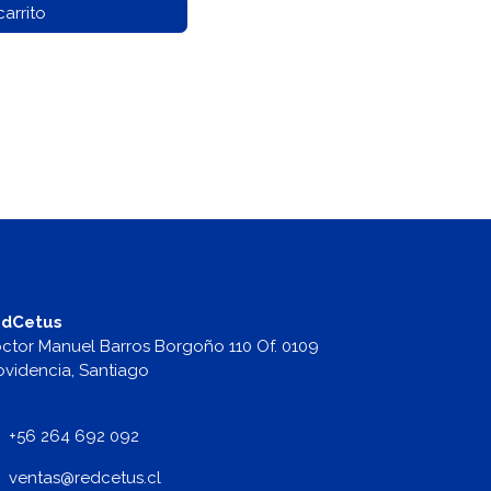
arrito
dCetus
ctor Manuel Barros Borgoño 110 Of. 0109
ovidencia, Santiago
+56 264 692 092
v
entas@redcetus.cl