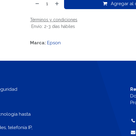
Agregar al c
Términos y condiciones
Envío: 2-3 días hábiles
Marca:
Epson
eguridad
Re
Do
Pr
cnología hasta
, telefonía IP,