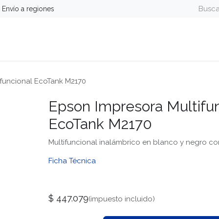
Envío a regiones
guridad
Energía
Telefonía y Colaboración
Computa
ifuncional EcoTank M2170
Epson Impresora Multifun
EcoTank M2170
Multifuncional inalámbrico en blanco y negro co
Ficha Técnica
$
447.079
(impuesto incluido)