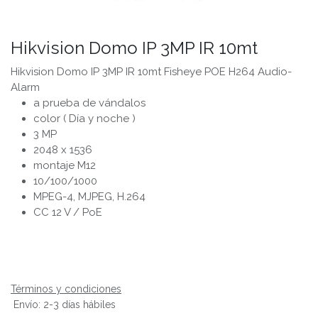
Hikvision Domo IP 3MP IR 10mt
Hikvision Domo IP 3MP IR 10mt Fisheye POE H264 Audio-
Alarm
a prueba de vándalos
color ( Día y noche )
3 MP
2048 x 1536
montaje M12
10/100/1000
MPEG-4, MJPEG, H.264
CC 12 V / PoE
Términos y condiciones
Envío: 2-3 días hábiles