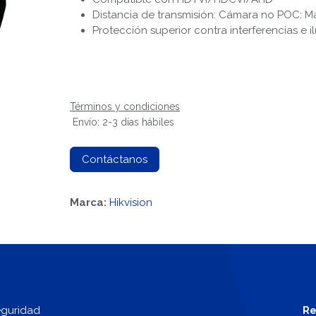
Distancia de transmisión: Cámara no POC: M
Protección superior contra interferencias e 
Términos y condiciones
Envío: 2-3 días hábiles
Contáctanos
Marca:
Hikvision
eguridad
Re