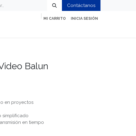
Contáctanos
MI CARRITO
INICIA SESIÓN
ción
Impresión y Oficina
Servicios
Video Balun
do en proyectos
 simplificado
ransmisión en tiempo