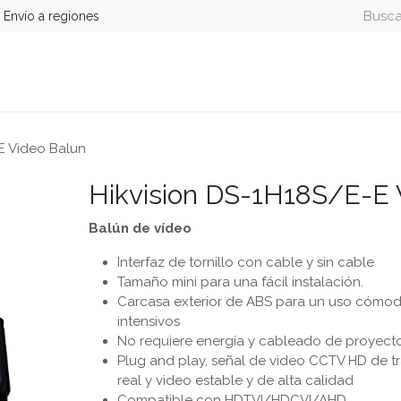
Envío a regiones
guridad
Energía
Telefonía y Colaboración
Computa
E Video Balun
Hikvision DS-1H18S/E-E 
Balún de vídeo
Interfaz de tornillo con cable y sin cable
Tamaño mini para una fácil instalación.
Carcasa exterior de ABS para un uso cómo
intensivos
No requiere energía y cableado de proyecto
Plug and play, señal de video CCTV HD de t
real y video estable y de alta calidad
Compatible con HDTVI/HDCVI/AHD