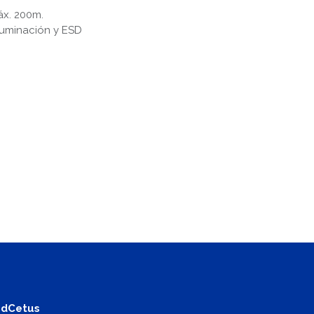
áx. 200m.
iluminación y ESD
dCetus