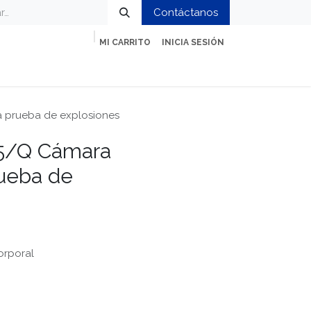
Contáctanos
MI CARRITO
INICIA SESIÓN
ción
Impresión y Oficina
Servicios
a prueba de explosiones
15/Q Cámara
rueba de
orporal