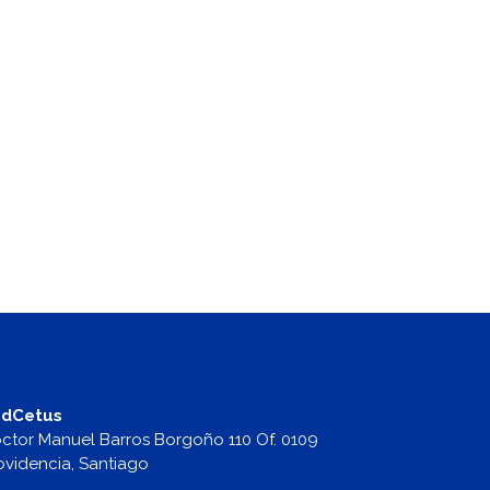
dCetus
ctor Manuel Barros Borgoño 110 Of. 0109
ovidencia, Santiago