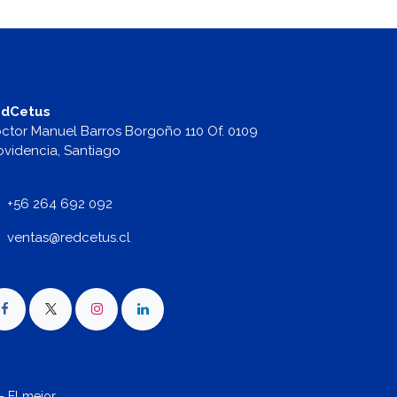
dCetus
ctor Manuel Barros Borgoño 110 Of. 0109
ovidencia, Santiago
+56 264 692 092
v
entas@redcetus.cl
- El mejor
Comercio electrónico de código abierto