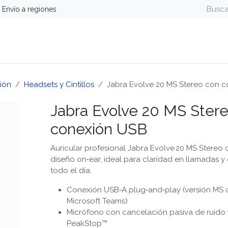
Envío a regiones
guridad
Energía
Telefonía y Colaboración
Computa
ión
Headsets y Cintillos
Jabra Evolve 20 MS Stereo con 
Jabra Evolve 20 MS Ster
conexión USB
Auricular profesional Jabra Evolve 20 MS Stereo
diseño on‑ear, ideal para claridad en llamadas
todo el día.
Conexión USB‑A plug‑and‑play (versión MS c
Microsoft Teams)
Micrófono con cancelación pasiva de ruido 
PeakStop™