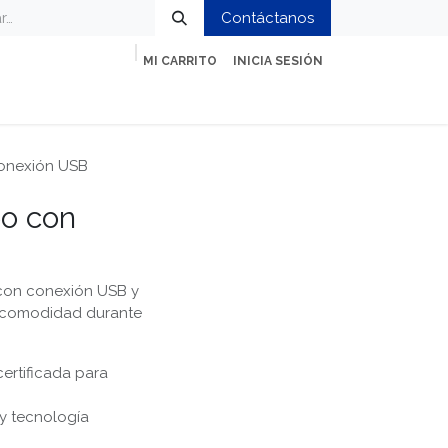
Contáctanos
MI CARRITO
INICIA SESIÓN
ción
Impresión y Oficina
Servicios
conexión USB
eo con
 con conexión USB y
 y comodidad durante
ertificada para
y tecnología