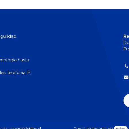
eguridad
Re
Do
Pr
cnología hasta
, telefonía IP,
tada ·
www.redcetus.cl
Con la tecnología de