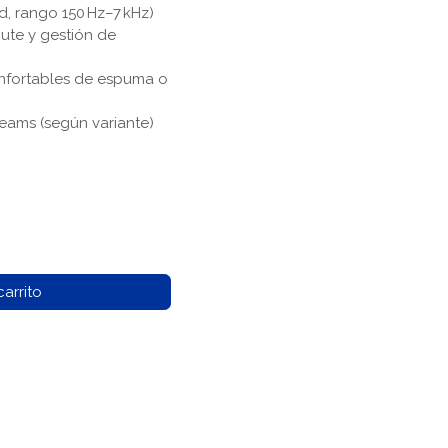
, rango 150 Hz–7 kHz)
ute y gestión de
onfortables de espuma o
eams (según variante)
arrito