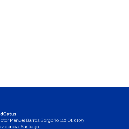
dCetus
ctor Manuel Barros Borgoño 110 Of. 0109
ovidencia, Santiago