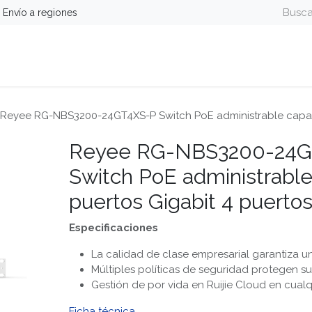
Envío a regiones
guridad
Energía
Telefonía y Colaboración
Computa
Reyee RG-NBS3200-24GT4XS-P Switch PoE administrable capa 2
Reyee RG-NBS3200-24G
Switch PoE administrable
puertos Gigabit 4 puerto
Especificaciones
La calidad de clase empresarial garantiza u
Múltiples políticas de seguridad protegen su
Gestión de por vida en Ruijie Cloud en cual
Ficha técnica