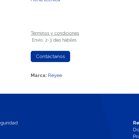
Términos y condiciones
Envío: 2-3 días hábiles
Contáctanos
Marca:
Reyee
eguridad
Re
Do
Pr