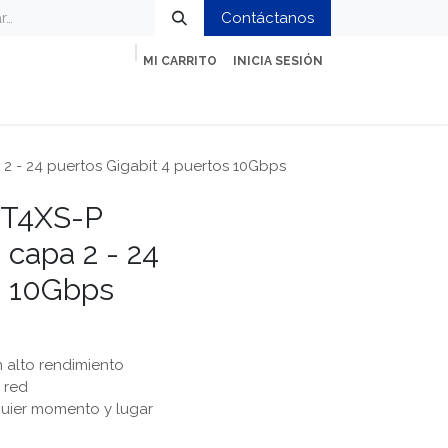
Contáctanos
MI CARRITO
INICIA SESIÓN
ción
Impresión y Oficina
Servicios
 - 24 puertos Gigabit 4 puertos 10Gbps
T4XS-P
 capa 2 - 24
s 10Gbps
n alto rendimiento
 red
quier momento y lugar