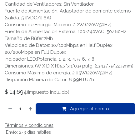
Cantidad de Ventiladores: Sin Ventilador
Fuente de Alimentación: Adaptador de corriente externo
(salida: 5.0VDC/0.6A)
Consumo de Energía: Máximo: 2.2W (220V/50Hz)
Fuente de Alimentación Externa: 100-240VAC, 50/60Hz
Tamaño de Búfer:2Mb
Velocidad de Datos: 10/100Mbps en Half Duplex;
20/200Mbps en Full Duplex
Indicador LED:Potencia, 1, 2, 3, 4, 5, 6, 7, 8
Dimensiones: (W X D X H)5.3*3.1*0.9 pulg. (134.5*79*22.5mm)
Consumo Máximo de energía: 2.05W(220V/50Hz)
Disipación Máxima de Calor: 6.99BTU/h
$
14.694
(impuesto incluido)
Agregar al carrito
Términos y condiciones
Envío: 2-3 días hábiles