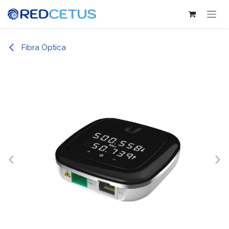
Ir al contenido
Fibra Óptica