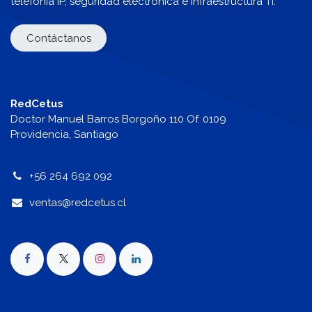
telefonía IP, seguridad electrónica e infraestructura TI.
Contáctanos
RedCetus
Doctor Manuel Barros Borgoño 110 Of. 0109
Providencia, Santiago
+56 264 692 092
v
entas@redcetus.cl