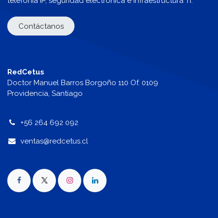
telefonía IP, seguridad electrónica e infraestructura TI.
Contáctanos
RedCetus
Doctor Manuel Barros Borgoño 110 Of. 0109
Providencia, Santiago
+56 264 692 092
v
entas@redcetus.cl