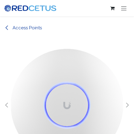
Ir al contenido
Access Points