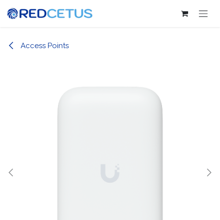
Ir al contenido
Access Points