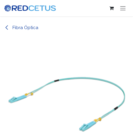
Ir al contenido
Fibra Óptica