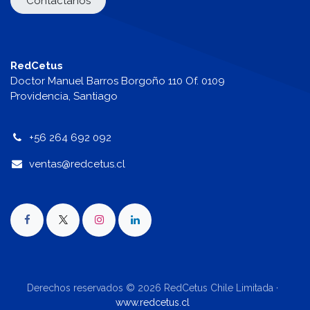
Contáctanos
RedCetus
Doctor Manuel Barros Borgoño 110 Of. 0109
Providencia, Santiago
+56 264 692 092
v
entas@redcetus.cl
Derechos reservados © 2026 RedCetus Chile Limitada ·
www.redcetus.cl