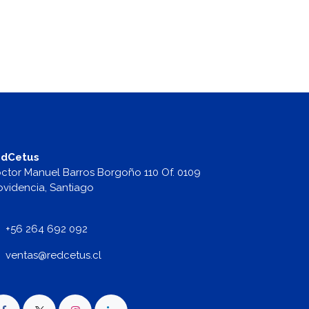
dCetus
ctor Manuel Barros Borgoño 110 Of. 0109
ovidencia, Santiago
+56 264 692 092
v
entas@redcetus.cl