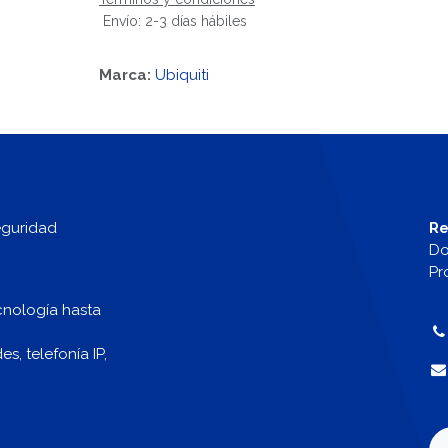
Envío: 2-3 días hábiles
Marca:
Ubiquiti
eguridad
Re
Do
Pr
cnología hasta
, telefonía IP,