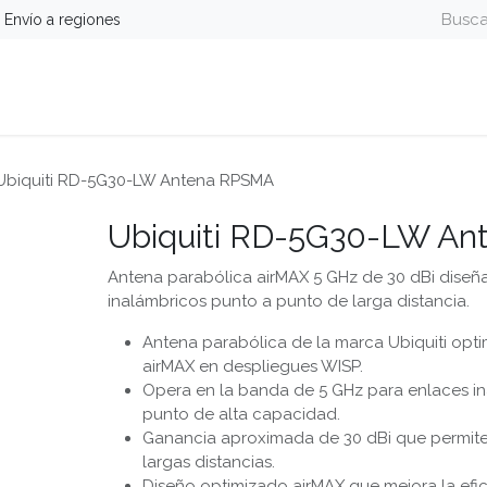
Envío a regiones
guridad
Energía
Telefonía y Colaboración
Computa
Ubiquiti RD-5G30-LW Antena RPSMA
Ubiquiti RD-5G30-LW A
Antena parabólica airMAX 5 GHz de 30 dBi diseñ
inalámbricos punto a punto de larga distancia.
Antena parabólica de la marca Ubiquiti opti
airMAX en despliegues WISP.
Opera en la banda de 5 GHz para enlaces i
punto de alta capacidad.
Ganancia aproximada de 30 dBi que permite
largas distancias.
Diseño optimizado airMAX que mejora la efici