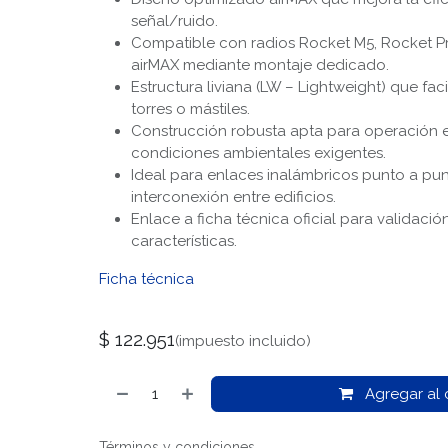
señal/ruido.
Compatible con radios Rocket M5, Rocket Pr
airMAX mediante montaje dedicado.
Estructura liviana (LW – Lightweight) que facil
torres o mástiles.
Construcción robusta apta para operación e
condiciones ambientales exigentes.
Ideal para enlaces inalámbricos punto a pu
interconexión entre edificios.
Enlace a ficha técnica oficial para validaci
características.
Ficha técnica
$
122.951
(impuesto incluido)
Agregar al c
Términos y condiciones