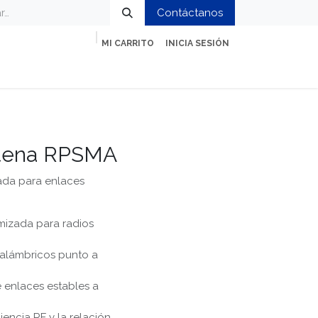
Contáctanos
MI CARRITO
INICIA SESIÓN
ción
Impresión y Oficina
Servicios
ntena RPSMA
ada para enlaces
mizada para radios
nalámbricos punto a
 enlaces estables a
encia RF y la relación