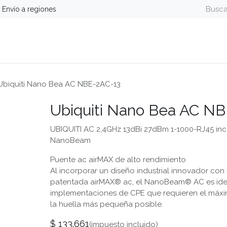
Envío a regiones
guridad
Energía
Telefonía y Colaboración
Computa
Ubiquiti Nano Bea AC NBE-2AC-13
Ubiquiti Nano Bea AC N
UBIQUITI AC 2,4GHz 13dBi 27dBm 1-1000-RJ45 in
NanoBeam
Puente ac airMAX de alto rendimiento
Al incorporar un diseño industrial innovador con
patentada airMAX® ac, el NanoBeam® AC es ide
implementaciones de CPE que requieren el máx
la huella más pequeña posible.
$
133.661
(impuesto incluido)