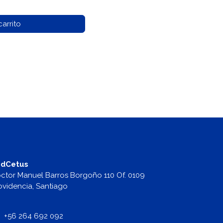
arrito
dCetus
ctor Manuel Barros Borgoño 110 Of. 0109
ovidencia, Santiago
+56 264 692 092