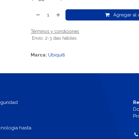
Agregar al c
Términos y condiciones
Envío: 2-3 días hábiles
Marca:
Ubiquiti
eguridad
Re
Do
Pr
cnología hasta