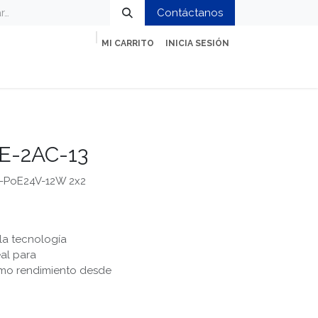
Contáctanos
MI CARRITO
INICIA SESIÓN
ción
Impresión y Oficina
Servicios
BE-2AC-13
c-PoE24V-12W 2x2
 la tecnología
al para
imo rendimiento desde