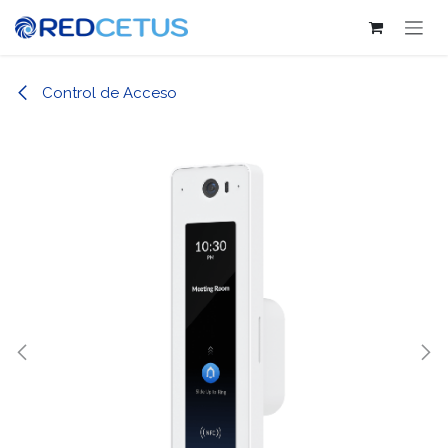
Ir al contenido
Control de Acceso