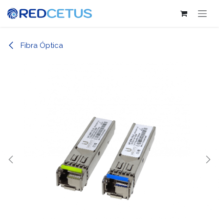
Ir al contenido
Fibra Óptica