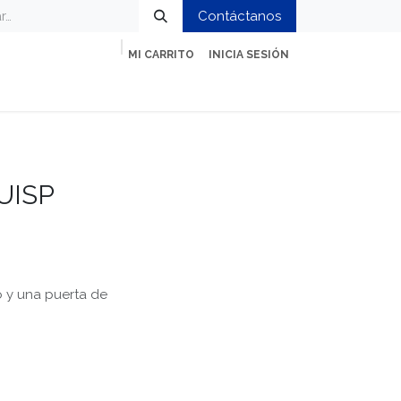
Contáctanos
MI CARRITO
INICIA SESIÓN
ción
Impresión y Oficina
Servicios
UISP
 y una puerta de