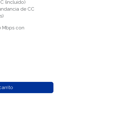
 (incluido)
dundancia de CC
s)
00 Mbps con
arrito