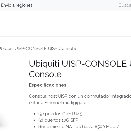
Envío a regiones
guridad
Energía
Telefonía y Colaboración
Computa
biquiti UISP-CONSOLE UISP Console
Ubiquiti UISP-CONSOLE 
Console
Especificaciones
Consola host UISP con un conmutador integrado
enlace Ethernet multigigabit.
(9) puertos GbE RJ45
(2) puertos 10G SFP+
Rendimiento NAT de hasta 8500 Mbps*