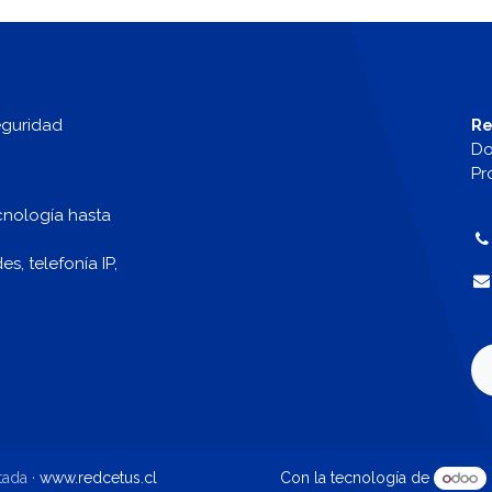
eguridad
Re
Do
Pr
cnología hasta
, telefonía IP,
tada ·
www.redcetus.cl
Con la tecnología de