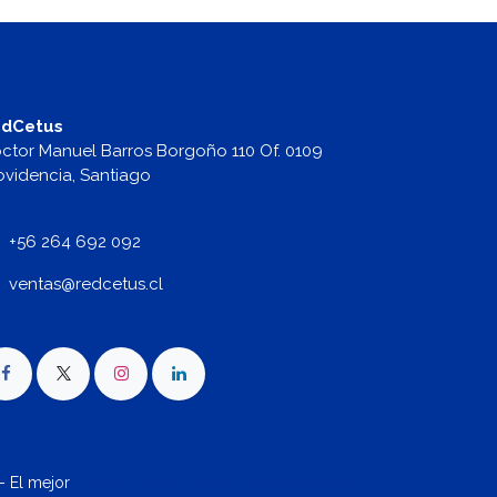
dCetus
ctor Manuel Barros Borgoño 110 Of. 0109
ovidencia, Santiago
+56 264 692 092
v
entas@redcetus.cl
- El mejor
Comercio electrónico de código abierto