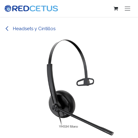
Ir al contenido
Headsets y Cintillos