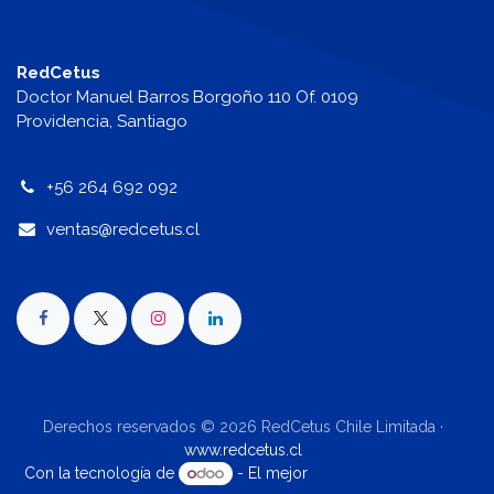
RedCetus
Doctor Manuel Barros Borgoño 110 Of. 0109
Providencia, Santiago
+56 264 692 092
v
entas@redcetus.cl
Derechos reservados © 2026 RedCetus Chile Limitada ·
www.redcetus.cl
Con la tecnología de
- El mejor
Comercio electrónico